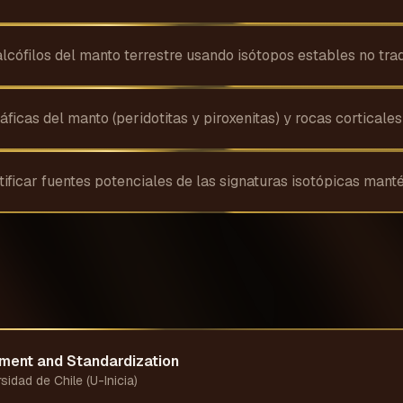
lcófilos del manto terrestre usando isótopos estables no tra
ficas del manto (peridotitas y piroxenitas) y rocas corticale
ificar fuentes potenciales de las signaturas isotópicas manté
pment and Standardization
idad de Chile (U-Inicia)