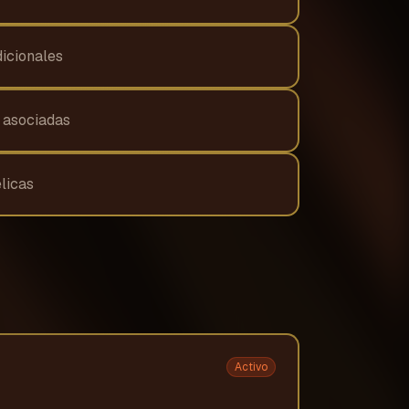
dicionales
s asociadas
licas
Activo