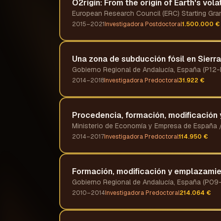
O2rigin: From the origin of Earth's vol
European Research Council (ERC) Starting Gra
2015–2021
Investigadora Postdoctoral
1.500.000 €
Una zona de subducción fósil en Sierra
Gobierno Regional de Andalucía, España (P12
2014–2018
Investigadora Predoctoral
31.922 €
Procedencia, formación, modificación 
Ministerio de Economía y Empresa de Españ
2014–2017
Investigadora Predoctoral
114.950 €
Formación, modificación y emplazamient
Gobierno Regional de Andalucía, España (P0
2010–2014
Investigadora Predoctoral
214.064 €