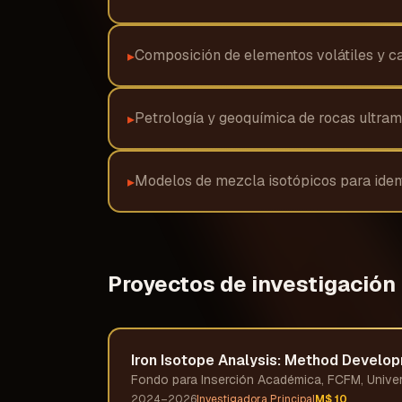
Composición de elementos volátiles y ca
▸
Petrología y geoquímica de rocas ultramá
▸
Modelos de mezcla isotópicos para ident
▸
Proyectos de investigación
Iron Isotope Analysis: Method Develo
Fondo para Inserción Académica, FCFM, Univers
2024–2026
Investigadora Principal
M$ 10