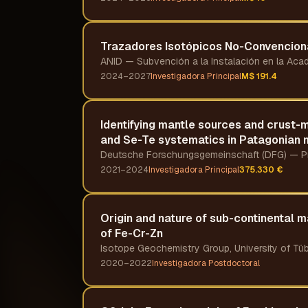
Trazadores Isotópicos No-Convenciona
ANID — Subvención a la Instalación en la A
2024–2027
Investigadora Principal
M$ 191.4
Identifying mantle sources and crust-
and Se-Te systematics in Patagonian m
Deutsche Forschungsgemeinschaft (DFG) — P
2021–2024
Investigadora Principal
375.330 €
Origin and nature of sub-continental m
of Fe-Cr-Zn
Isotope Geochemistry Group, University of Tü
2020–2022
Investigadora Postdoctoral