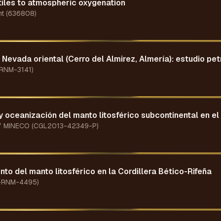
atiles to atmospheric oxygenation
nt (636808)
 Nevada oriental (Cerro del Almirez, Almería): estudio pe
-RNM-3141)
y oceanización del manto litosférico subcontinental en e
a / MINECO (CGL2013-42349-P)
o del manto litosférico en la Cordillera Bético-Rifeña
9-RNM-4495)