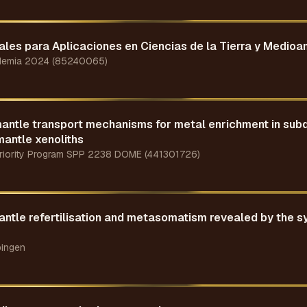
les para Aplicaciones en Ciencias de la Tierra y Medioa
cademia 2024 (85240065)
mantle transport mechanisms for metal enrichment in sub
antle xenoliths
riority Program SPP 2238 DOME (441301726)
antle refertilisation and metasomatism revealed by the s
bingen